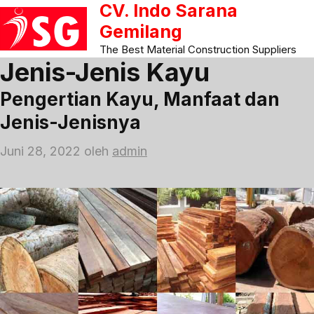
CV. Indo Sarana
Langsung
ke
Gemilang
isi
The Best Material Construction Suppliers
Jenis-Jenis Kayu
Pengertian Kayu, Manfaat dan
Jenis-Jenisnya
Juni 28, 2022
oleh
admin