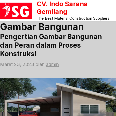
CV. Indo Sarana
Langsung
ke
Gemilang
isi
The Best Material Construction Suppliers
Gambar Bangunan
Pengertian Gambar Bangunan
dan Peran dalam Proses
Konstruksi
Maret 23, 2023
oleh
admin