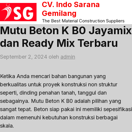
CV. Indo Sarana
Langsung
ke
Gemilang
isi
The Best Material Construction Suppliers
Mutu Beton K B0 Jayamix
dan Ready Mix Terbaru
September 2, 2024
oleh
admin
Ketika Anda mencari bahan bangunan yang
berkualitas untuk proyek konstruksi non struktur
seperti, dinding penahan tanah, tanggul dan
sebagainya. Mutu Beton K B0 adalah pilihan yang
sangat tepat. Beton siap pakai ini memiliki sepesifikasi
dalam memenuhi kebutuhan konstruksi berbagai
skala.