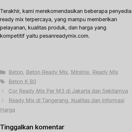
Terakhir, kami merekomendasikan beberapa penyedia
ready mix terpercaya, yang mampu memberikan
pelayanan, kualitas produk, dan harga yang
kompetitif yaitu pesanreadymix.com.
Kategori
Beton
,
Beton Ready Mix
,
Minimix
,
Ready Mix
Tag
Beton K B0
Cor Ready Mix Per M3 di Jakarta dan Sekitarnya
Ready Mix di Tangerang, Kualitas dan Informasi
Harga
Tinggalkan komentar