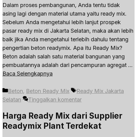
Dalam proses pembangunan, Anda tentu tidak
asing lagi dengan material utama yaitu ready mix.
Sebelum Anda mengetahui lebih lanjut prospek
pasar ready mix di Jakarta Selatan, maka akan lebih
baik jika Anda mengetahui terlebih dahulu tentang
pengertian beton readymix. Apa itu Ready Mix?
Beton adalah salah satu material bangunan yang
pembuatannya adalah dari pencampuran agregat …
Baca Selengkapnya
Kategori
Tag
Beton
,
Beton Ready Mix
Ready Mix Jakarta
Selatan
Tinggalkan komentar
Harga Ready Mix dari Supplier
Readymix Plant Terdekat