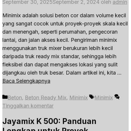
September 30, 2025
September 2, 2024
oleh
admin
Minimix adalah solusi beton cor dalam volume kecil
yang sangat cocok untuk proyek-proyek skala kecil
dan menengah, seperti perumahan, pengecoran
lantai, dan jalan akses kecil. Pengiriman minimix
menggunakan truk mixer berukuran lebih kecil
daripada truk ready mix standar, sehingga lebih
fleksibel dan dapat mengakses lokasi yang sulit
dijangkau oleh truk besar. Dalam artikel ini, kita …
Baca Selengkapnya
Kategori
Tag
Beton
,
Beton Ready Mix
,
Minimix
Minimix
Tinggalkan komentar
Jayamix K 500: Panduan
Lengkap untuk Proyek