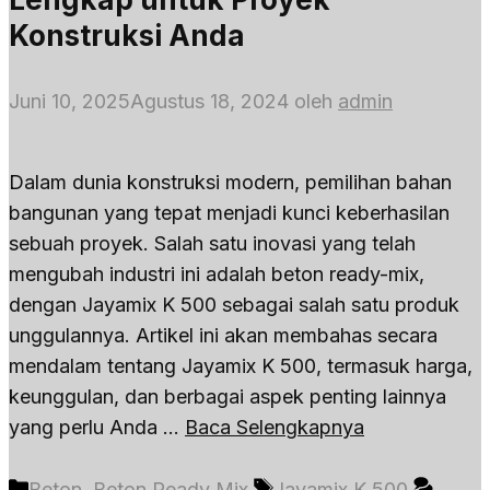
Konstruksi Anda
Juni 10, 2025
Agustus 18, 2024
oleh
admin
Dalam dunia konstruksi modern, pemilihan bahan
bangunan yang tepat menjadi kunci keberhasilan
sebuah proyek. Salah satu inovasi yang telah
mengubah industri ini adalah beton ready-mix,
dengan Jayamix K 500 sebagai salah satu produk
unggulannya. Artikel ini akan membahas secara
mendalam tentang Jayamix K 500, termasuk harga,
keunggulan, dan berbagai aspek penting lainnya
yang perlu Anda …
Baca Selengkapnya
Kategori
Tag
Beton
,
Beton Ready Mix
Jayamix K 500