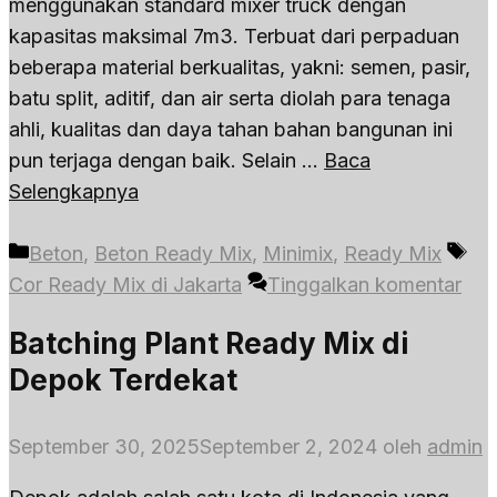
menggunakan standard mixer truck dengan
kapasitas maksimal 7m3. Terbuat dari perpaduan
beberapa material berkualitas, yakni: semen, pasir,
batu split, aditif, dan air serta diolah para tenaga
ahli, kualitas dan daya tahan bahan bangunan ini
pun terjaga dengan baik. Selain …
Baca
Selengkapnya
Kategori
Ta
Beton
,
Beton Ready Mix
,
Minimix
,
Ready Mix
Cor Ready Mix di Jakarta
Tinggalkan komentar
Batching Plant Ready Mix di
Depok Terdekat
September 30, 2025
September 2, 2024
oleh
admin