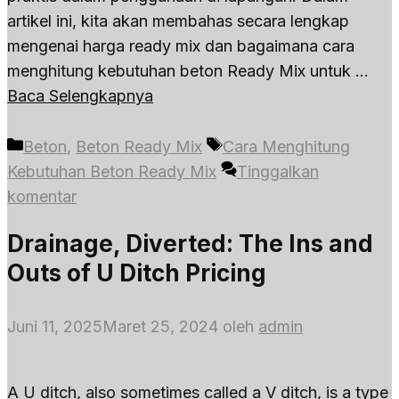
artikel ini, kita akan membahas secara lengkap
mengenai harga ready mix dan bagaimana cara
menghitung kebutuhan beton Ready Mix untuk …
Baca Selengkapnya
Kategori
Tag
Beton
,
Beton Ready Mix
Cara Menghitung
Kebutuhan Beton Ready Mix
Tinggalkan
komentar
Drainage, Diverted: The Ins and
Outs of U Ditch Pricing
Juni 11, 2025
Maret 25, 2024
oleh
admin
A U ditch, also sometimes called a V ditch, is a type