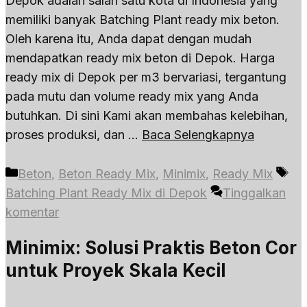
Depok adalah salah satu kota di Indonesia yang
memiliki banyak Batching Plant ready mix beton.
Oleh karena itu, Anda dapat dengan mudah
mendapatkan ready mix beton di Depok. Harga
ready mix di Depok per m3 bervariasi, tergantung
pada mutu dan volume ready mix yang Anda
butuhkan. Di sini Kami akan membahas kelebihan,
proses produksi, dan …
Baca Selengkapnya
Kategori
Ta
Beton
,
Beton Ready Mix
,
Minimix
,
Ready Mix
Batching Plant Ready Mix di Depok
Tinggalkan
komentar
Minimix: Solusi Praktis Beton Cor
untuk Proyek Skala Kecil