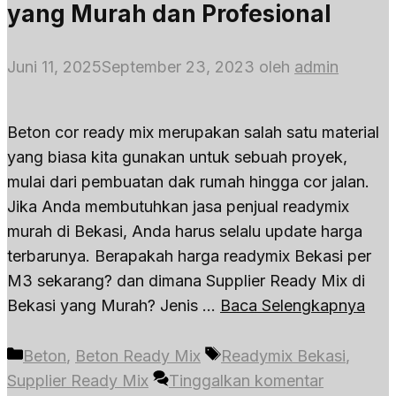
yang Murah dan Profesional
Juni 11, 2025
September 23, 2023
oleh
admin
Beton cor ready mix merupakan salah satu material
yang biasa kita gunakan untuk sebuah proyek,
mulai dari pembuatan dak rumah hingga cor jalan.
Jika Anda membutuhkan jasa penjual readymix
murah di Bekasi, Anda harus selalu update harga
terbarunya. Berapakah harga readymix Bekasi per
M3 sekarang? dan dimana Supplier Ready Mix di
Bekasi yang Murah? Jenis …
Baca Selengkapnya
Kategori
Tag
Beton
,
Beton Ready Mix
Readymix Bekasi
,
Supplier Ready Mix
Tinggalkan komentar