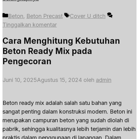
Kategori
Tag
Beton
,
Beton Precast
Cover U ditch
Tinggalkan komentar
Cara Menghitung Kebutuhan
Beton Ready Mix pada
Pengecoran
Juni 10, 2025
Agustus 15, 2024
oleh
admin
Beton ready mix adalah salah satu bahan yang
sangat penting dalam konstruksi modern. Beton ini
merupakan campuran beton yang sudah diolah di
pabrik, sehingga kualitasnya lebih terjamin dan lebih
praktis dalam penggunaan di lapangan. Dalam