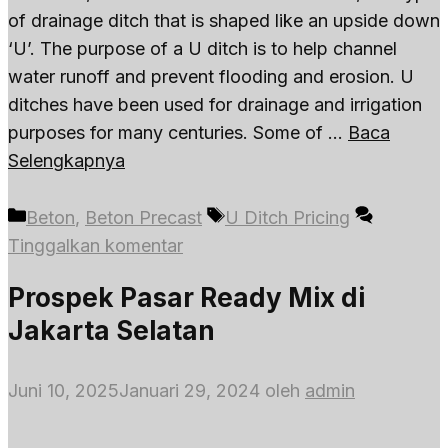
of drainage ditch that is shaped like an upside down
‘U’. The purpose of a U ditch is to help channel
water runoff and prevent flooding and erosion. U
ditches have been used for drainage and irrigation
purposes for many centuries. Some of …
Baca
Selengkapnya
Kategori
Tag
Beton
,
Beton Precast
U Ditch Pricing
Tinggalkan komentar
Prospek Pasar Ready Mix di
Jakarta Selatan
Juni 10, 2025
Januari 29, 2024
oleh
admin